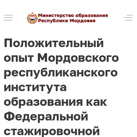
Mobile Menu Toggle
Off
Положительный
опыт Мордовского
республиканского
института
образования как
Федеральной
стажировочной